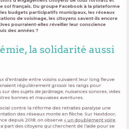
ositifs d’engagement citoyens de tous formats et
 le sol français. Du groupe Facebook à la plateforme
r les budgets participatifs municipaux, les réseaux
ations de voisinage, les citoyens savent-ils encore
tives pourraient-elles réveiller leur conscience
puis des années ?
mie, la solidarité aussi
x d’entraide entre voisins suivaient leur long fleuve
venaient régulièrement grossir les rangs pour
s sur des sujets de jardinage, nuisances sonores, vides
autres bonnes et mauvaises aventures.
cial contre la réforme des retraites paralyse une
uentation des réseaux monte en flèche. Sur Nextdoor,
ance depuis 2018, on observe
« un doublement voire
a part des citoyens qui cherchent de l’aide pour se