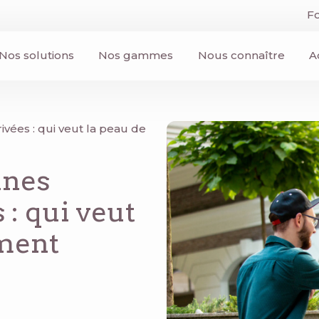
Fo
Nos solutions
Nos gammes
Nous connaître
A
vées : qui veut la peau de
nnes
 : qui veut
ement